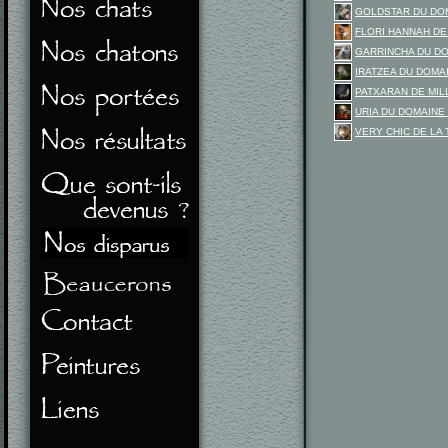
GOLDSTAR DU DO
FLORI HANNAH DE
GARRINCHA DU D
IRATZEA DU DOM
PATXARAN DE MIL
URIA DU DOMAINE
VERY CHIC DE LA