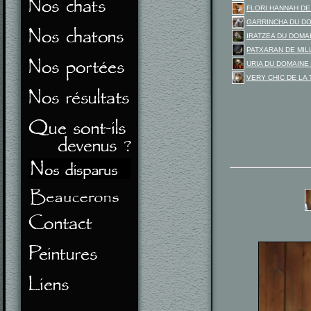
FLORI HANNAH DE
GARRINCHA DU D
IRATZEA DU DOM
PATXARAN DE MIL
URIA DU DOMAINE
VERY CHIC DE LA