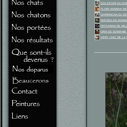
GOLDSTAR DU DO
FLORI HANNAH DE
GARRINCHA DU D
IRATZEA DU DOM
PATXARAN DE MIL
URIA DU DOMAINE
VERY CHIC DE LA