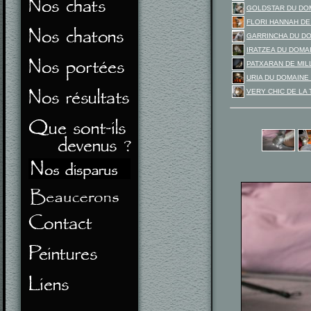
GOLDSTAR DU DO
FLORI HANNAH DE
GARRINCHA DU D
IRATZEA DU DOM
PATXARAN DE MIL
URIA DU DOMAINE
VERY CHIC DE LA