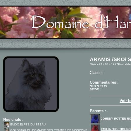
ARAMIS /SKO/ 
Mâle - 24 / 04 / 1997Probabl
Classe :
Commentaires :
NFO N 09 22
SE/DE
Voir l
Parents :
JOHNNY ROTTEN RO
Nos chats :
EMOX ELFES DU SESAU
EMILIA /TIG/ TIGER
GOLDSTAR DU DOMAINE DES COMTES DE MOSCONE