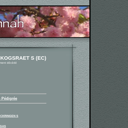
SKOGSRAET S (EC)
ement décédé
e Pédigrée
CKRINGEN S
OGAS